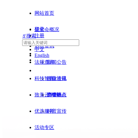
网站首页
登录
研究会概况
注册
ꄠ
搜索
热点资讯
中文
English
法规查询
新闻公告
科技智库
行业资讯
法律法规
致美云学院
协会热点
监管动态
产学研
优选服务
科普宣传
活动专区