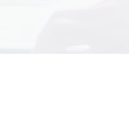
科技园E栋一楼104
）
监督管理局