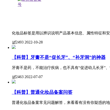
传
넶
2918
2023-02-22
【国药监】政策速览（第50期）：化妆品中文
化妆品标签是用以辨识说明产品基本信息、属性特征和安
넶
2493
2022-10-28
【科普】牙膏不是“促长牙”、“补牙洞”的神器
牙膏不是药，不能治疗疾病，也不具有“促进幼儿长牙”、“
넶
2463
2022-07-07
【科普】普通化妆品备案问答
普通化妆品备案常见问题解答，来看看有没有你疑惑的地