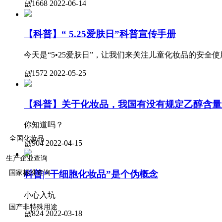
넶
1668
2022-06-14
【科普】“ 5.25爱肤日”科普宣传手册
今天是“5•25爱肤日”，让我们来关注儿童化妆品的安全使
넶
1572
2022-05-25
【科普】关于化妆品，我国有没有规定乙醇含量
你知道吗？
全国化妆品
넶
904
2022-04-15
生产企业查询
国家标准
查询
科普|“干细胞化妆品”是个伪概念
小心入坑
国产非特殊用途
넶
824
2022-03-18